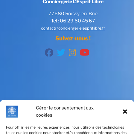
Conciergerie L’Esprit Libre
77680 Roissy-en-Brie
Tel : 06 29 60 45 67
contact@conciergerielespritlibre.fr
Suivez-nous !
fab
fab
fab
fab
fa-
fa-
fa-
fa-
facebook
twitter
instagram
youtube
Gérer le consentement aux
cookies
Pour offrir les meilleures expériences, nous utilisons des technologies
telles que les cookies pour stocker et/ou accéder aux informations des