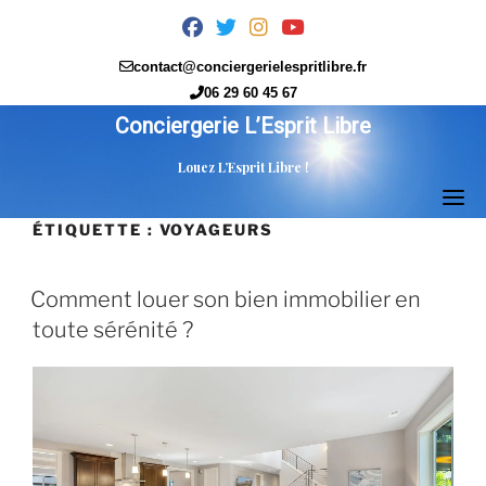
Skip
fab
fab
fab
fab
to
fa-
fa-
fa-
fa-
content
contact@conciergerielespritlibre.fr
facebook
twitter
instagram
youtube
06 29 60 45 67
Conciergerie L’Esprit Libre
Louez L’Esprit Libre !
ÉTIQUETTE :
VOYAGEURS
Comment louer son bien immobilier en
toute sérénité ?