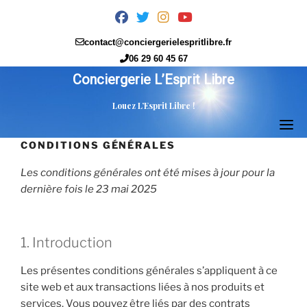
Skip
fab
fab
fab
fab
to
fa-
fa-
fa-
fa-
content
contact@conciergerielespritlibre.fr
facebook
twitter
instagram
youtube
06 29 60 45 67
Conciergerie L’Esprit Libre
Louez L’Esprit Libre !
CONDITIONS GÉNÉRALES
Les conditions générales ont été mises à jour pour la
dernière fois le 23 mai 2025
1. Introduction
Les présentes conditions générales s’appliquent à ce
site web et aux transactions liées à nos produits et
services. Vous pouvez être liés par des contrats